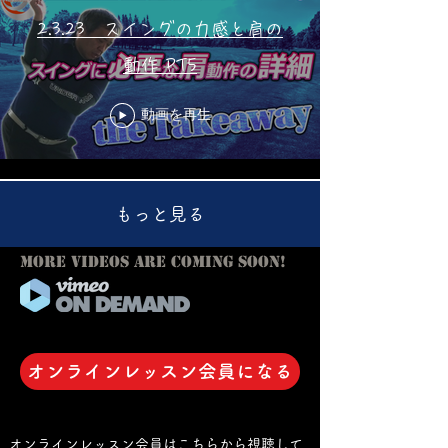
2.3.23 スイングの力感と肩の
動作 PT5
動画を再生
もっと見る
More videos are coming soon!
オンラインレッスン会員になる
オンラインレッスン会員は
こちら​から視聴
して