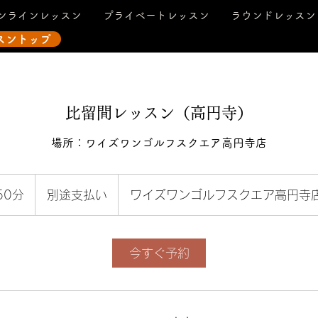
ンラインレッスン
プライベートレッスン
ラウンドレッスン
スントップ
比留間レッスン（高円寺）
場所：ワイズワンゴルフスクエア高円寺店
別
途
50分
5
別途支払い
ワイズワンゴルフスクエア高円寺
支
払
0
い
分
今すぐ予約