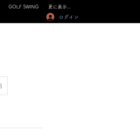
GOLF SWING
更に表示...
ログイン
店